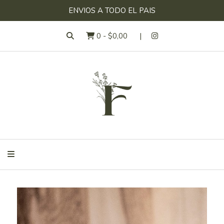
ENVIOS A TODO EL PAIS
0
-
$0,00