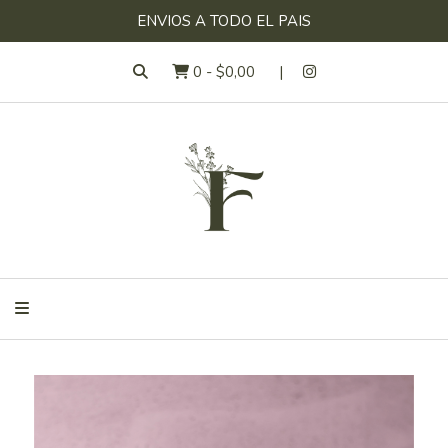
ENVIOS A TODO EL PAIS
0
-
$0,00