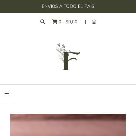
ENVIOS A TODO EL PAIS
0
-
$0,00